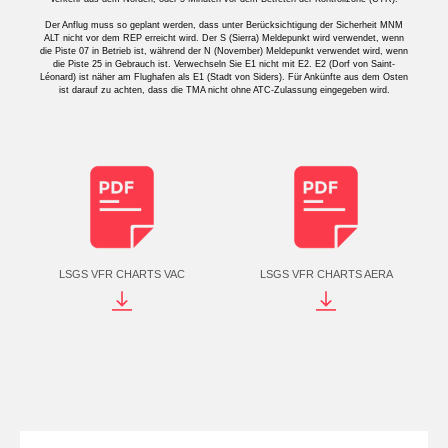
Der Anflug muss so geplant werden, dass unter Berücksichtigung der Sicherheit MNM
ALT nicht vor dem REP erreicht wird. Der S (Sierra) Meldepunkt wird verwendet, wenn
die Piste 07 in Betrieb ist, während der N (November) Meldepunkt verwendet wird, wenn
die Piste 25 in Gebrauch ist. Verwechseln Sie E1 nicht mit E2. E2 (Dorf von Saint-
Léonard) ist näher am Flughafen als E1 (Stadt von Siders). Für Ankünfte aus dem Osten
ist darauf zu achten, dass die TMA nicht ohne ATC-Zulassung eingegeben wird.
LSGS VFR CHARTS VAC
LSGS VFR CHARTS AERA