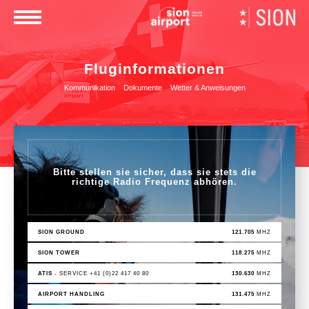
×
Fluginformationen
Kommunikation
Dokumente
Wetter & Anweisungen
Bitte stellen sie sicher, dass sie stets die
richtige Radio Frequenz abhören.
SION GROUND
121.705
MHZ
SION TOWER
118.275
MHZ
ATIS
- SERVICE +41 (0)22 417 40 80
130.630
MHZ
AIRPORT HANDLING
131.475
MHZ