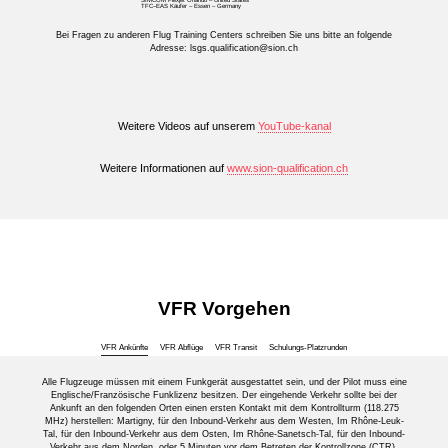
SIMCOM Flexjet Orlando – United States
TFC–EAS Käufer – Essen – Germany
Bei Fragen zu anderen Flug Training Centers schreiben Sie uns bitte an folgende
Adresse:
lsgs.qualification@sion.ch
Weitere Videos auf unserem
YouTube-kanal
Weitere Informationen auf
www.sion-qualification.ch
VFR Vorgehen
VFR Ankünfte
VFR Abflüge
VFR Transit
Schulungs-Platzrunden
Alle Flugzeuge müssen mit einem Funkgerät ausgestattet sein, und der Pilot muss eine
Englische/Französische Funklizenz besitzen. Der eingehende Verkehr sollte bei der
Ankunft an den folgenden Orten einen ersten Kontakt mit dem Kontrollturm (118.275
MHz) herstellen: Martigny, für den Inbound-Verkehr aus dem Westen, Im Rhône-Leuk-
Tal, für den Inbound-Verkehr aus dem Osten, Im Rhône-Sanetsch-Tal, für den Inbound-
Verkehr aus dem Norden, oder 5 Minuten vor dem Betreten der Kontrollzone (CTR).