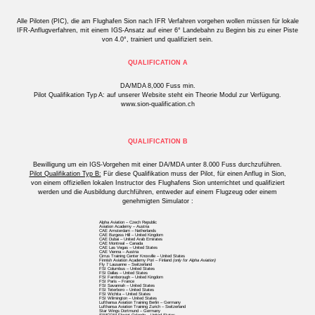
Alle Piloten (PIC), die am Flughafen Sion nach IFR Verfahren vorgehen wollen müssen für lokale
IFR-Anflugverfahren, mit einem IGS-Ansatz auf einer 6° Landebahn zu Beginn bis zu einer Piste
von 4.0°, trainiert und qualifiziert sein.
QUALIFICATION A
DA/MDA 8,000 Fuss min.
Pilot Qualifikation Typ A: auf unserer Website steht ein Theorie Modul zur Verfügung.
www.sion-qualification.ch
QUALIFICATION B
Bewilligung um ein IGS-Vorgehen mit einer DA/MDA unter 8.000 Fuss durchzuführen.
Pilot Qualifikation Typ B:
Für diese Qualifikation muss der Pilot, für einen Anflug in Sion,
von einem offiziellen lokalen Instructor des Flughafens Sion unterrichtet und qualifiziert
werden und die Ausbildung durchführen, entweder auf einem Flugzeug oder einem
genehmigten Simulator :
Alpha Aviation – Czech Republic
Aviation Academy – Austria
CAE Amsterdam – Netherlands
CAE Burgess Hill – United Kingdom
CAE Dubai – United Arab Emirates
CAE Montreal – Canada
CAE Las Vegas – United States
CAE Vienna – Austria
Cirrus Training Center Knoxville – United States
Finnish Aviation Academy Pori – Finland
(only for Alpha Aviation)
Fly 7 Lausanne – Switzerland
FSI Columbus – United States
FSI Dallas – United States
FSI Farnborough – United Kingdom
FSI Paris – France
FSI Savannah – United States
FSI Teterboro – United States
FSI Wichita – United States
FSI Wilmington – United States
Lufthansa Aviation Training Berlin – Germany
Lufthansa Aviation Training Zurich – Switzerland
Star Wings Dortmund – Germany