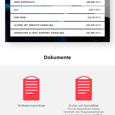
SION APPROACH
126.825
MHZ
ILS
110.7
MHZ
VOR SION
112.15
MHZ
ALPINE JET SERVICE HANDLING
131.670
MHZ
SIGNATURE FLIGHT SUPPORT HANDLING
131.955
MHZ
Dokumente
Verlängerungsanfrage
Events und Spezialflüge
Um ein besonderen Anlass
innerhalb des Flugplatzperimeters
zu organisieren, muss schriftlich