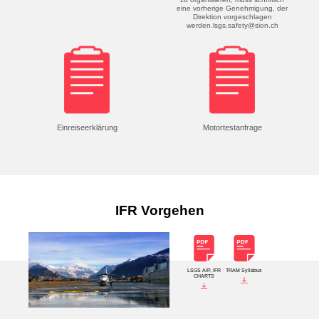
eine vorherige Genehmigung, der
Direktion vorgeschlagen
werden.
lsgs.safety@sion.ch
Einreiseerklärung
Motortestanfrage
IFR Vorgehen
LSGS AIP, IFR
TRAM Syllabus
CHARTS