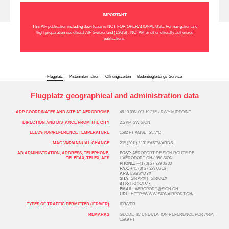
IMPORTANT
This AIP publication including downloads is NOT FOR OPERATIONAL USE. For navigation and
flight preparation see official AIP Switzerland (LSGS) , NOTAM or other officially authorized
publications.
Flugplatz
Pisteninformation
Öffnungszeiten
Bodenbegleitungs-Service
Flugplatz geographical and administration data
ARP COORDINATES AND SITE AT AERODROME
46 13 09N 007 19 37E - RWY MIDPOINT
DIRECTION AND DISTANCE FROM THE CITY
2.5 KM SW SION
ELEVATION/REFERENCE TEMPERATURE
1582 FT AMSL - 25.5ºC
MAG VAR/ANNUAL CHANGE
2°E (2011) / 10° EASTWARDS
AD ADMINISTRATION, ADDRESS, TELEPHONE,
POST:
AÉROPORT DE SION ROUTE DE
TELEFAX, TELEX, AFS
L’AÉROPORT CH-1950 SION
PHONE:
+41 (0) 27 329 06 00
FAX:
+41 (0) 27 329 06 16
AFS:
LSGSYDYX
SITA:
SIRAPXH -SIRKKLX
AFS:
LSGSZPZX
EMAIL:
AEROPORT@SION.CH
URL:
HTTP://WWW.SIONAIRPORT.CH/
TYPES OF TRAFFIC PERMITTED (IFR/VFR)
IFR/VFR
REMARKS
GEODETIC UNDULATION REFERENCE FOR ARP:
169.9 FT