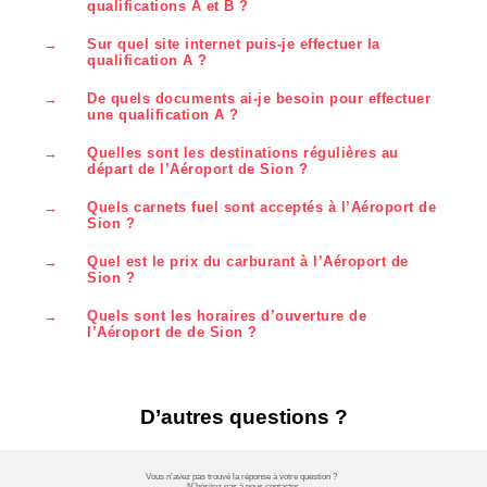
qualifications A et B ?
qualification B autorise l’atterrissage et le décollage de
Pour renouveler les qualifications A et B il suffit
nuit et un départ haute performance par conditions IMC.
d’effectuer une approche IFR à Sion sur simulateur ou
→
Sur quel site internet puis-je effectuer la
sur l’avion durant les 12 derniers mois. Elle est
qualification A ?
renouvelée automatiquement à chaque approche IFR.
http://www.sion-qualification.ch
→
De quels documents ai-je besoin pour effectuer
une qualification A ?
Le pilote a besoin d’un extrait de l’AIP de Sion pour
répondre à toutes les questions de l’examen en ligne.
→
Quelles sont les destinations régulières au
L’extrait de l’AIP de Sion est disponible en PDF sur le
départ de l’Aéroport de Sion ?
site
http://www.sion-qualification.ch
Se référer à la page
Vols et Accès
→
Quels carnets fuel sont acceptés à l’Aéroport de
Sion ?
Les carnets fuel acceptés à l’aéroport de Sion sont
UVAIR, World fuel, COLT et Air BP.
→
Quel est le prix du carburant à l’Aéroport de
Sion ?
Se référer à la page
Page d'accueil
→
Quels sont les horaires d’ouverture de
l’Aéroport de de Sion ?
Se référer à la page
Météo et Briefing.
D’autres questions ?
Vous n’avez pas trouvé la réponse à votre question ?
N’hésitez pas à nous contacter.